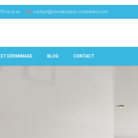
79 xx xx xx
contact@climatisation-chambery.com
 ET DÉPANNAGE
BLOG
CONTACT